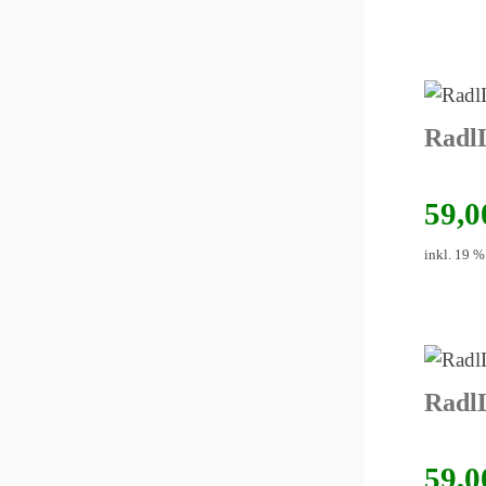
RadlL
59,
inkl. 19 
Radl
59,