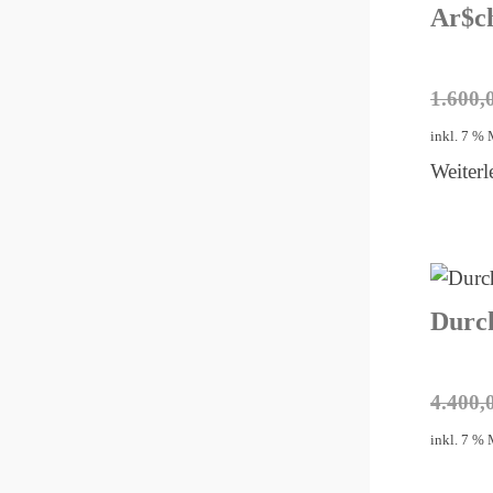
Ar$c
1.600,
inkl. 7 %
Weiterl
Durch
4.400,
inkl. 7 %