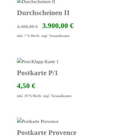
Durchscheinen II
Ursprünglicher
Aktueller
3.900,00
€
4.400,00
€
Preis
Preis
inkl. 7 % MwSt.
zzgl.
Versandkosten
war:
ist:
4.400,00 €
3.900,00 €.
Postkarte P/1
4,50
€
inkl. 19 % MwSt.
zzgl.
Versandkosten
Postkarte Provence