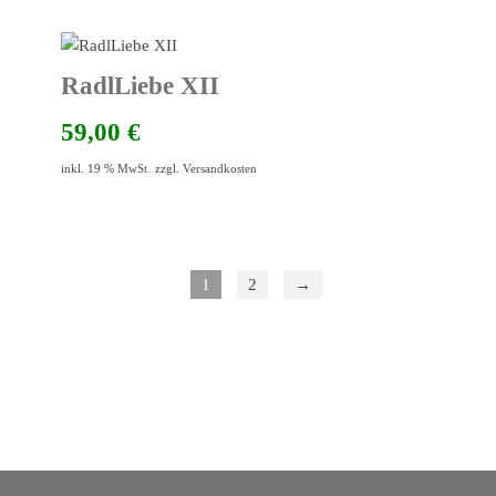
RadlLiebe XII
59,00
€
inkl. 19 % MwSt.
zzgl.
Versandkosten
1
2
→