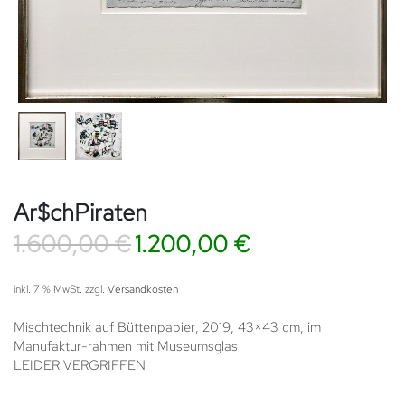
Ar$chPiraten
Ursprünglicher
Aktueller
1.600,00
€
1.200,00
€
Preis
Preis
war:
ist:
inkl. 7 % MwSt.
zzgl.
Versandkosten
1.600,00 €
1.200,00 €.
Mischtechnik auf Büttenpapier, 2019, 43×43 cm, im
Manufaktur-rahmen mit Museumsglas
LEIDER VERGRIFFEN