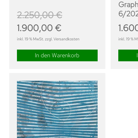
Graph
6/20
2.250,00
€
Ursprünglicher
Aktueller
1.900,00
€
1.60
Preis
Preis
inkl. 19 % MwSt. zzgl. Versandkosten
inkl. 19 % 
war:
ist:
2.250,00 €
1.900,00 €.
In den Warenkorb