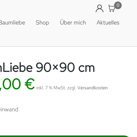
0
 Baumliebe
Shop
Über mich
Aktuelles
Liebe 90×90 cm
,00
€
inkl. 7 % MwSt.
zzgl.
Versandkosten
einwand