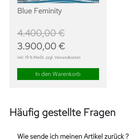
Blue Feminity
4.400,00
€
Ursprünglicher
Aktueller
3.900,00
€
Preis
Preis
inkl. 19 % MwSt. zzgl. Versandkosten
war:
ist:
4.400,00 €
3.900,00 €.
In den Warenkorb
Häufig gestellte Fragen
Wie sende ich meinen Artikel zurück ?